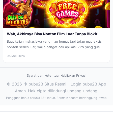
Wah, Akhirnya Bisa Nonton Film Luar Tanpa Blokir!
Buat kalian mahasiswa yang mau hemat tapi tetap mau eksis
nonton series luar, wajib banget cek aplikasi VPN yang gue...
05 Mei 2026
Syarat dan Ketentuan
Kebijakan Privasi
© 2026 🎯 bubu23 Situs Resmi - Login bubu23 App
Aman. Hak cipta dilindungi undang-undang.
Pengguna harus berusia 18+ tahun. Bermain secara bertanggung jawab.