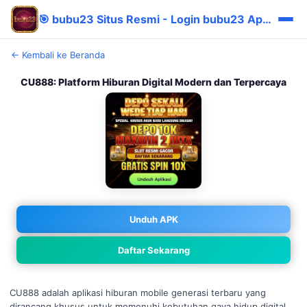
🎯 bubu23 Situs Resmi - Login bubu23 App Aman
← Kembali ke Beranda
CU888: Platform Hiburan Digital Modern dan Terpercaya
Unduh APK
Daftar Sekarang
CU888 adalah aplikasi hiburan mobile generasi terbaru yang
dirancang khusus untuk memenuhi kebutuhan gaya hidup digital