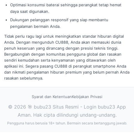
Optimasi konsumsi baterai sehingga perangkat tetap hemat
daya saat digunakan.
Dukungan pelanggan responsif yang siap membantu
pengalaman bermain Anda.
Tidak perlu ragu lagi untuk meningkatkan standar hiburan digital
Anda. Dengan mengunduh CU888, Anda akan memasuki dunia
penuh keseruan yang dirancang dengan presisi teknis tinggi.
Bergabunglah dengan komunitas pengguna global dan rasakan
sendiri kemudahan serta kenyamanan yang ditawarkan oleh
aplikasi ini. Segera pasang CU888 di perangkat smartphone Anda
dan nikmati pengalaman hiburan premium yang belum pernah Anda
rasakan sebelumnya.
Syarat dan Ketentuan
Kebijakan Privasi
© 2026 🎯 bubu23 Situs Resmi - Login bubu23 App
Aman. Hak cipta dilindungi undang-undang.
Pengguna harus berusia 18+ tahun. Bermain secara bertanggung jawab.