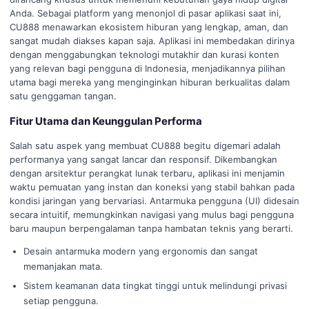
Anda. Sebagai platform yang menonjol di pasar aplikasi saat ini,
CU888 menawarkan ekosistem hiburan yang lengkap, aman, dan
sangat mudah diakses kapan saja. Aplikasi ini membedakan dirinya
dengan menggabungkan teknologi mutakhir dan kurasi konten
yang relevan bagi pengguna di Indonesia, menjadikannya pilihan
utama bagi mereka yang menginginkan hiburan berkualitas dalam
satu genggaman tangan.
Fitur Utama dan Keunggulan Performa
Salah satu aspek yang membuat CU888 begitu digemari adalah
performanya yang sangat lancar dan responsif. Dikembangkan
dengan arsitektur perangkat lunak terbaru, aplikasi ini menjamin
waktu pemuatan yang instan dan koneksi yang stabil bahkan pada
kondisi jaringan yang bervariasi. Antarmuka pengguna (UI) didesain
secara intuitif, memungkinkan navigasi yang mulus bagi pengguna
baru maupun berpengalaman tanpa hambatan teknis yang berarti.
Desain antarmuka modern yang ergonomis dan sangat
memanjakan mata.
Sistem keamanan data tingkat tinggi untuk melindungi privasi
setiap pengguna.