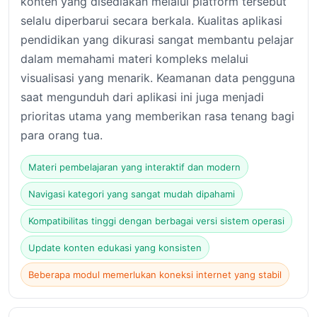
konten yang disediakan melalui platform tersebut
selalu diperbarui secara berkala. Kualitas aplikasi
pendidikan yang dikurasi sangat membantu pelajar
dalam memahami materi kompleks melalui
visualisasi yang menarik. Keamanan data pengguna
saat mengunduh dari aplikasi ini juga menjadi
prioritas utama yang memberikan rasa tenang bagi
para orang tua.
Materi pembelajaran yang interaktif dan modern
Navigasi kategori yang sangat mudah dipahami
Kompatibilitas tinggi dengan berbagai versi sistem operasi
Update konten edukasi yang konsisten
Beberapa modul memerlukan koneksi internet yang stabil