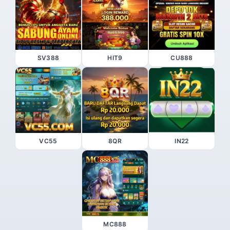
SV388
HIT9
CU888
VC55
8QR
IN22
MC888