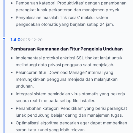
Pembaruan kategori 'Produktivitas' dengan penambahan
perangkat lunak perkantoran dan manajemen proyek.
Penyelesaian masalah 'link rusak' melalui sistem
pengecekan otomatis yang berjalan setiap 24 jam.
1.4.0
2025-12-20
Pembaruan Keamanan dan Fitur Pengelola Unduhan
Implementasi protokol enkripsi SSL tingkat lanjut untuk
melindungi data privasi pengguna saat menjelajah.
Peluncuran fitur 'Download Manager' internal yang
memungkinkan pengguna menjeda dan melanjutkan
unduhan.
Integrasi sistem pemindaian virus otomatis yang bekerja
secara real-time pada setiap file installer.
Penambahan kategori 'Pendidikan' yang berisi perangkat
lunak pendukung belajar daring dan manajemen tugas.
Optimalisasi algoritma pencarian agar dapat memberikan
saran kata kunci yang lebih relevan.