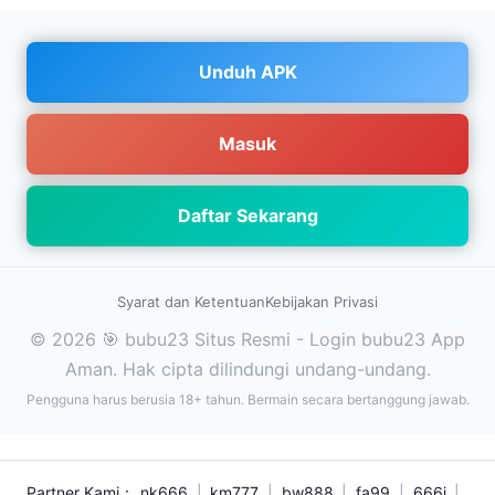
Unduh APK
Masuk
Daftar Sekarang
Syarat dan Ketentuan
Kebijakan Privasi
© 2026 🎯 bubu23 Situs Resmi - Login bubu23 App
Aman. Hak cipta dilindungi undang-undang.
Pengguna harus berusia 18+ tahun. Bermain secara bertanggung jawab.
Partner Kami：
nk666
|
km777
|
bw888
|
fa99
|
666i
|