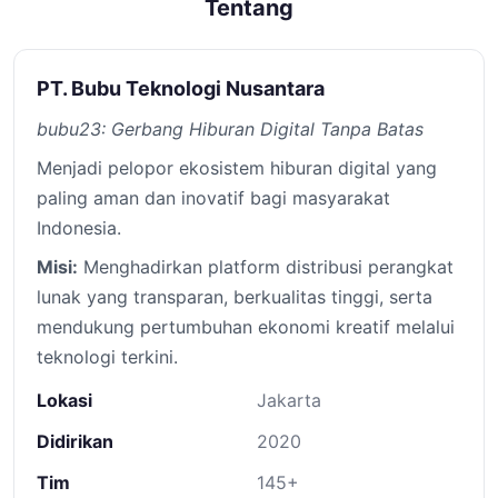
Tentang
PT. Bubu Teknologi Nusantara
bubu23: Gerbang Hiburan Digital Tanpa Batas
Menjadi pelopor ekosistem hiburan digital yang
paling aman dan inovatif bagi masyarakat
Indonesia.
Misi:
Menghadirkan platform distribusi perangkat
lunak yang transparan, berkualitas tinggi, serta
mendukung pertumbuhan ekonomi kreatif melalui
teknologi terkini.
Lokasi
Jakarta
Didirikan
2020
Tim
145+