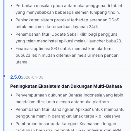
Perbaikan masalah pada antarmuka pengguna di tablet
yang menyebabkan beberapa elemen tumpang tindih.
Peningkatan sistem proteksi terhadap serangan DDoS
untuk menjamin ketersediaan layanan 24/7.
Penambahan fitur 'Update Sekali Klik' bagi pengguna
yang telah menginstal aplikasi melalui launcher bubu23.
Finalisasi optimasi SEO untuk memastikan platform
bubu23 lebih mudah ditemukan melalui mesin pencari
utama.
2.5.0
2026-04-05
Peningkatan Ekosistem dan Dukungan Multi-Bahasa
Penyempurnaan dukungan Bahasa Indonesia yang lebih
mendalam di seluruh elemen antarmuka platform.
Penambahan fitur 'Bandingkan Aplikasi' untuk membantu
pengguna memilih perangkat lunak terbaik di kelasnya.
Pembaruan besar pada kategori 'Keamanan' dengan
tambahan berbagai perangkat lunak antivirus dan VPN