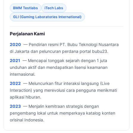
BMM Testlabs
iTech Labs
GLI (Gaming Laboratories International)
Perjalanan Kami
2020
— Pendirian resmi PT. Bubu Teknologi Nusantara
di Jakarta dan peluncuran perdana portal bubu23.
2021
— Mencapai tonggak sejarah dengan 1 juta
unduhan aktif dan mendapatkan lisensi keamanan
internasional.
2022
— Meluncurkan fitur interaksi langsung (Live
Interaction) yang merevolusi cara pengguna menikmati
aplikasi hiburan.
2023
— Menjalin kemitraan strategis dengan
pengembang lokal untuk memperkaya katalog konten
orisinal Indonesia.