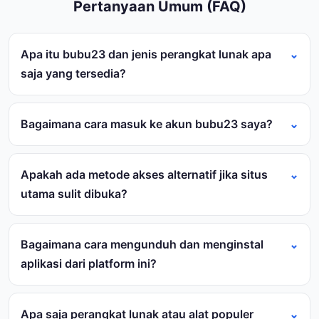
Pertanyaan Umum (FAQ)
Apa itu bubu23 dan jenis perangkat lunak apa
saja yang tersedia?
Bagaimana cara masuk ke akun bubu23 saya?
Apakah ada metode akses alternatif jika situs
utama sulit dibuka?
Bagaimana cara mengunduh dan menginstal
aplikasi dari platform ini?
Apa saja perangkat lunak atau alat populer