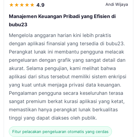
★
★
★
★
★
4.9
Andi Wijaya
Manajemen Keuangan Pribadi yang Efisien di
bubu23
Mengelola anggaran harian kini lebih praktis
dengan aplikasi finansial yang tersedia di bubu23.
Perangkat lunak ini membantu pengguna melacak
pengeluaran dengan grafik yang sangat detail dan
akurat. Selama pengujian, kami melihat bahwa
aplikasi dari situs tersebut memiliki sistem enkripsi
yang kuat untuk menjaga privasi data keuangan.
Pengalaman pengguna secara keseluruhan terasa
sangat premium berkat kurasi aplikasi yang ketat,
memastikan hanya perangkat lunak berkualitas
tinggi yang dapat diakses oleh publik.
Fitur pelacakan pengeluaran otomatis yang cerdas