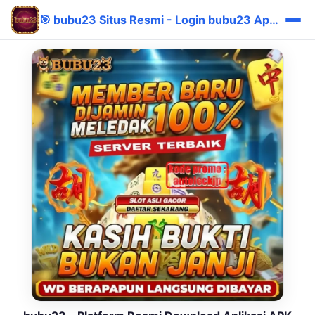
🎯 bubu23 Situs Resmi - Login bubu23 App Aman