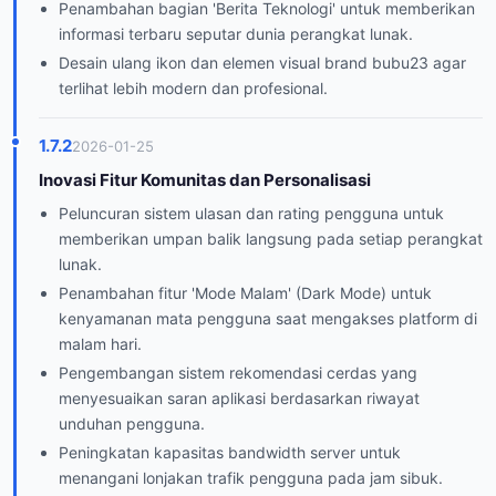
Penambahan bagian 'Berita Teknologi' untuk memberikan
informasi terbaru seputar dunia perangkat lunak.
Desain ulang ikon dan elemen visual brand bubu23 agar
terlihat lebih modern dan profesional.
1.7.2
2026-01-25
Inovasi Fitur Komunitas dan Personalisasi
Peluncuran sistem ulasan dan rating pengguna untuk
memberikan umpan balik langsung pada setiap perangkat
lunak.
Penambahan fitur 'Mode Malam' (Dark Mode) untuk
kenyamanan mata pengguna saat mengakses platform di
malam hari.
Pengembangan sistem rekomendasi cerdas yang
menyesuaikan saran aplikasi berdasarkan riwayat
unduhan pengguna.
Peningkatan kapasitas bandwidth server untuk
menangani lonjakan trafik pengguna pada jam sibuk.